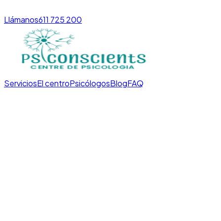
Llámanos
611 725 200
Servicios
El centro
Psicólogos
Blog
FAQ